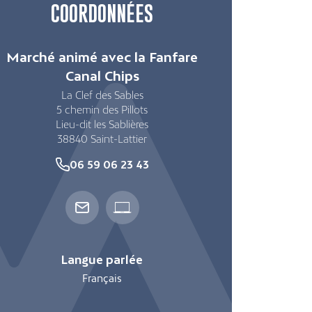
COORDONNÉES
Marché animé avec la Fanfare
Canal Chips
La Clef des Sables
5 chemin des Pillots
Lieu-dit les Sablières
38840
Saint-Lattier
06 59 06 23 43
Langue parlée
Français