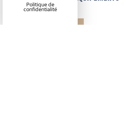
Politique de
confidentialité
Accessibilité
Accessible en
fauteuil roulant en
autonomie
Présentation
Confort et équipem
TARIFS / OUVERTURE
Tarifs
Accès libre.
Ouverture
Jeudi 10 septembre 2026 à partir de 17h.