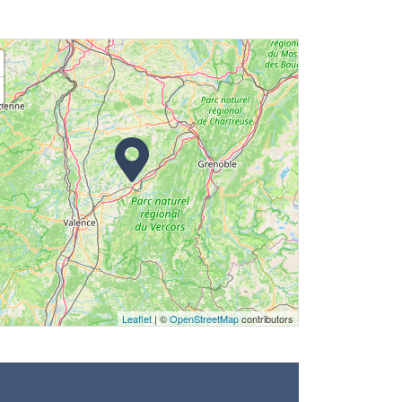
Leaflet
| ©
OpenStreetMap
contributors