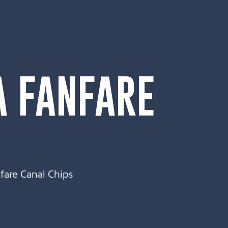
A FANFARE
fare Canal Chips