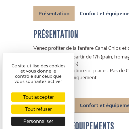
Présentation
Confort et équipem
PRÉSENTATION
Venez profiter de la fanfare Canal Chips et
Marché paysan à partir de 17h (pain, fromag
de légumes & fleurs)
Ce site utilise des cookies
Buvette et restauration sur place - Pas de 
et vous donne le
contrôle sur ceux que
Chiens en laisse uniquement
vous souhaitez activer
Tout accepter
Présentation
Confort et équipem
Tout refuser
Personnaliser
CONFORT ET ÉQUIPEMENTS