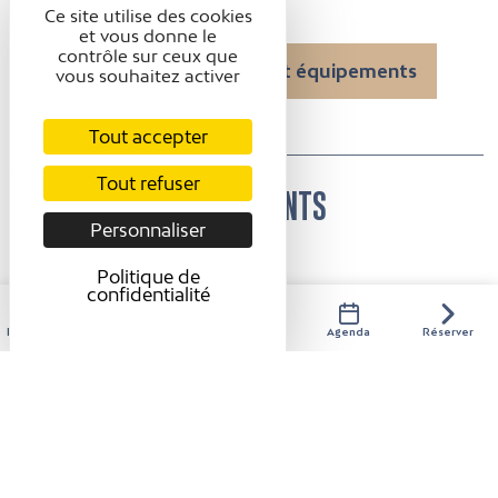
Ce site utilise des cookies
et vous donne le
contrôle sur ceux que
Présentation
Confort et équipements
vous souhaitez activer
Tarifs / ouverture
Tout accepter
Tout refuser
CONFORT ET ÉQUIPEMENTS
Personnaliser
Accessibilité
Politique de
confidentialité
Accessible en fauteuil
roulant en autonomie
Hébergements
Activités
Restaurants
Agenda
Réserver
Présentation
Confort et équipements