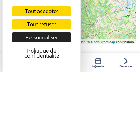
Tout accepter
Tout refuser
Personnaliser
Leaflet
| ©
OpenStreetMap
contributors
Politique de
confidentialité
Hébergements
Activités
Restaurants
Agenda
Réserver
COORDONNÉES
Marché alimentaire de Pont en Royans
Place du Breuil
38680
Pont-en-Royans