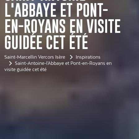
L'ABBAYE ET PONT-
EN-ROYANS EN VISITE
GUIDÉE CET ÉTÉ
Saint-Marcellin Vercors Isère
Inspirations
Saint-Antoine-l'Abbaye et Pont-en-Royans en
visite guidée cet été