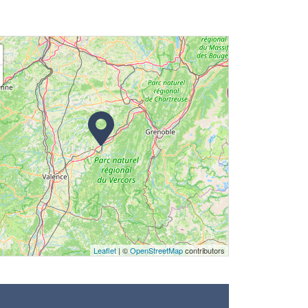
Leaflet
| ©
OpenStreetMap
contributors