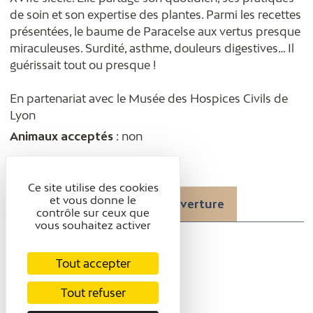
de soin et son expertise des plantes. Parmi les recettes
présentées, le baume de Paracelse aux vertus presque
miraculeuses. Surdité, asthme, douleurs digestives… Il
guérissait tout ou presque !
En partenariat avec le Musée des Hospices Civils de
Lyon
Animaux acceptés
: non
Ce site utilise des cookies
et vous donne le
Présentation
Tarifs / ouverture
contrôle sur ceux que
vous souhaitez activer
TARIFS / OUVERTURE
Tout accepter
Tarifs
Tout refuser
Gratuit.