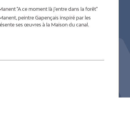
anent "A ce moment là j'entre dans la forêt"
anent, peintre Gapençais inspiré par les
présente ses œuvres à la Maison du canal.
 vendredi et les week-ends de 10h à 18h.
eu, Ven de 10h à 12h30.
m de 14h à 18h.