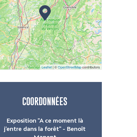
Leaflet
| ©
OpenStreetMap
contributors
COORDONNÉES
Exposition "A ce moment là
j'entre dans la forêt" - Benoît
Manent