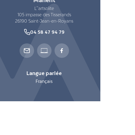
L''artsolite
105 impasse des Tisserands
26190
Saint-Jean-en-Royans
04 58 47 94 79
Langue parlée
Français