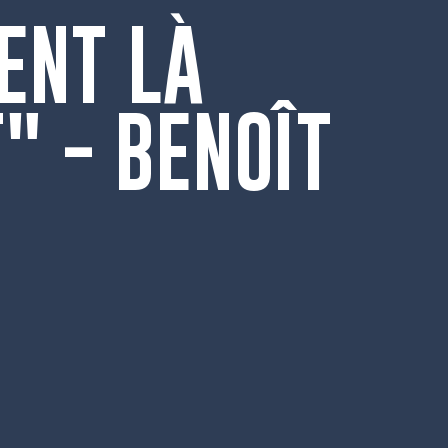
ENT LÀ
" - BENOÎT