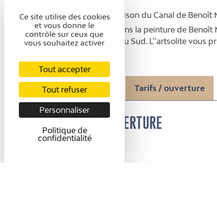
Exposition à la Maison du Canal de Benoît M
Ce site utilise des cookies
et vous donne le
Immergez vous dans la peinture de Benoît M
contrôle sur ceux que
forêts des Alpes du Sud. L''artsolite vous 
vous souhaitez activer
Tout accepter
Présentation
Tarifs / ouverture
Tout refuser
Personnaliser
TARIFS / OUVERTURE
Politique de
confidentialité
Tarifs
Gratuit.
Ouverture
Du 06/05 au 27/09/2026 le mercredi, jeudi,
Ouverture sur demande les matinées Mer, J
Ouverture tous les après-midi du Mer au Di