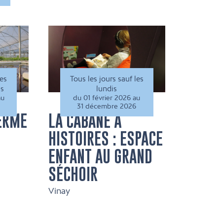
les
Tous les jours sauf les
is
lundis
au
du 01 février 2026 au
31 décembre 2026
FERME
LA CABANE À
HISTOIRES : ESPACE
ENFANT AU GRAND
SÉCHOIR
Vinay