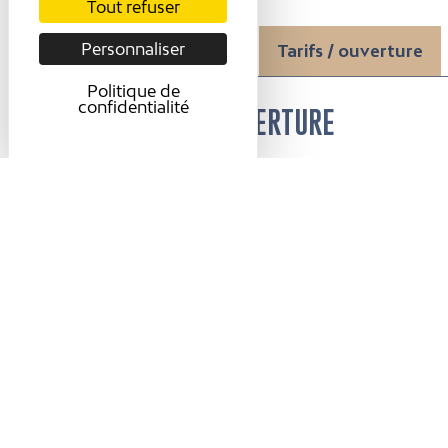
Tout refuser
Personnaliser
Présentation
Tarifs / ouverture
Politique de
confidentialité
TARIFS / OUVERTURE
Tarifs
Entrée libre.
Ouverture
Du 29/06 au 31/08/2026 le lundi de 17h à 1