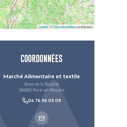
Leaflet
| ©
OpenStreetMap
contributors
COORDONNÉES
Marché Alimentaire et textile
Bord de la Bourne
38680
Pont-en-Royans
04 76 36 03 09