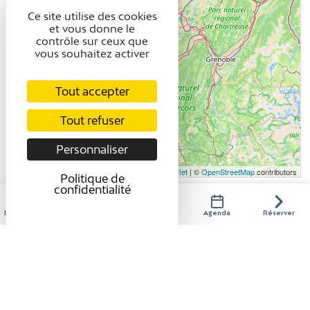
Ce site utilise des cookies
et vous donne le
contrôle sur ceux que
vous souhaitez activer
Tout accepter
Tout refuser
Personnaliser
Leaflet
| ©
OpenStreetMap
contributors
Politique de
confidentialité
Hébergements
Activités
Restaurants
Agenda
Réserver
COORDONNÉES
XXXIVéme Festival de Musique Sacrée –
Récital d’orgue