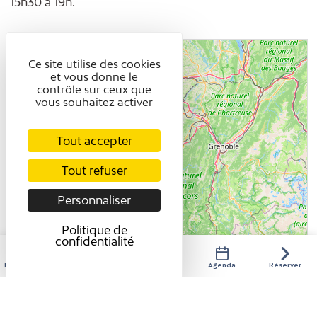
15h30 à 19h.
+
Ce site utilise des cookies
-
et vous donne le
contrôle sur ceux que
vous souhaitez activer
Tout accepter
Tout refuser
Personnaliser
Politique de
confidentialité
Hébergements
Activités
Restaurants
Agenda
Réserver
Leaflet
| ©
OpenStreetMap
contributors