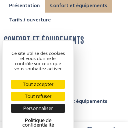
Présentation
Confort et équipements
Tarifs / ouverture
CONFORT ET ÉQUIPEMENTS
Ce site utilise des cookies
Accessibilité
et vous donne le
contrôle sur ceux que
Non accessible en
vous souhaitez activer
fauteuil roulant
Tout accepter
Tout refuser
Présentation
Confort et équipements
Personnaliser
Tarifs / ouverture
Politique de
confidentialité