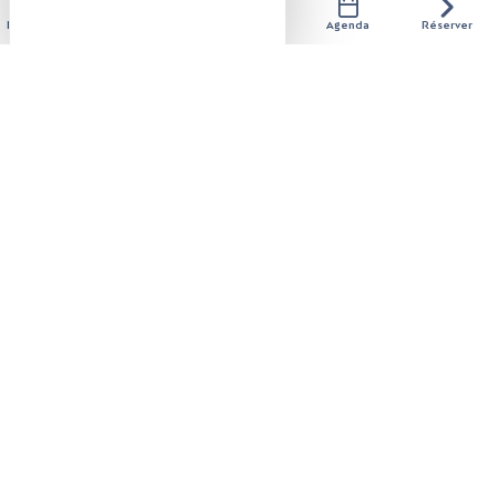
TARIFS / OUVERTURE
Hébergements
Activités
Restaurants
Agenda
Réserver
Tarifs
Gratuit. Sur inscription.
Ouverture
Vendredi 7 août 2026 de 19h30 à 23h.
A partir de 6 ans.
Vendredi 21 août 2026 de 18h30 à 22h30.
A partir de 6 ans.
Sous réserve de conditions météo favorables.
+
-