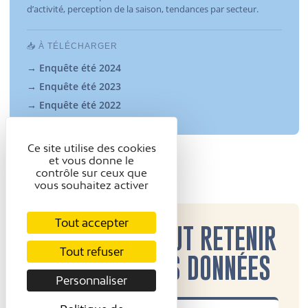
d’activité, perception de la saison, tendances par secteur.
📥 À TÉLÉCHARGER
→ Enquête été 2024
→ Enquête été 2023
→ Enquête été 2022
Ce site utilise des cookies
et vous donne le
contrôle sur ceux que
vous souhaitez activer
Tout accepter
📌 CE QU’IL FAUT RETENIR
Tout refuser
DES DERNIÈRES DONNÉES
Personnaliser