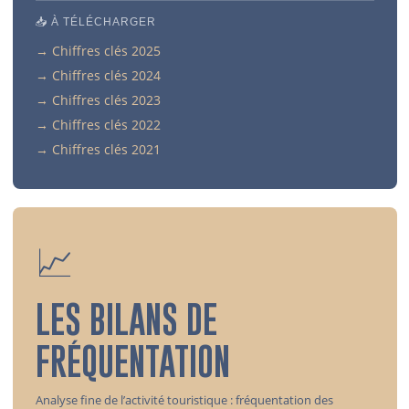
📥 À TÉLÉCHARGER
→ Chiffres clés 2025
→ Chiffres clés 2024
→ Chiffres clés 2023
→ Chiffres clés 2022
→ Chiffres clés 2021
📈
LES BILANS DE
FRÉQUENTATION
Analyse fine de l’activité touristique : fréquentation des