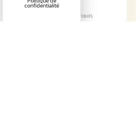
Politique de
447
confidentialité
EMPLOIS TOURISTIQUES
+1,33 % en 2024
22 948
VISITEURS ACCUEILLIS
+45,77 % en 2025
100 000
VISITEURS À CHORANCHE
Site locomotive
Stable