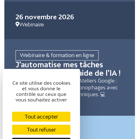
26 novembre 2026
Webinaire
Webinaire & formation en ligne
J’automatise mes tâches
répétitives avec l’aide de l’IA !
Webinaire CCI Grenoble & Ateliers Google :
Ce site utilise des cookies
automatiser ses tâches chronophages avec
et vous donne le
l'IA, sans compétences techniques. 💻
contrôle sur ceux que
vous souhaitez activer
WEBINAIRE · CCI….
Tout accepter
L’OFFICE DE TOURISME
Tout refuser
2 Avenue du Collège