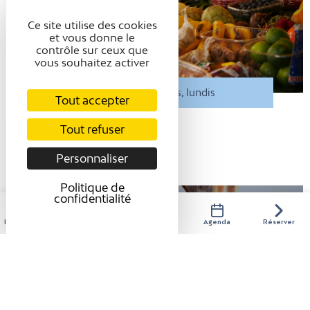
Ce site utilise des cookies
et vous donne le
contrôle sur ceux que
vous souhaitez activer
Tous les vendredis, lundis
Tout accepter
MARCHÉ DE PRODUCTEURS
Tout refuser
Vinay
Personnaliser
Politique de
confidentialité
Hébergements
Activités
Restaurants
Agenda
Réserver