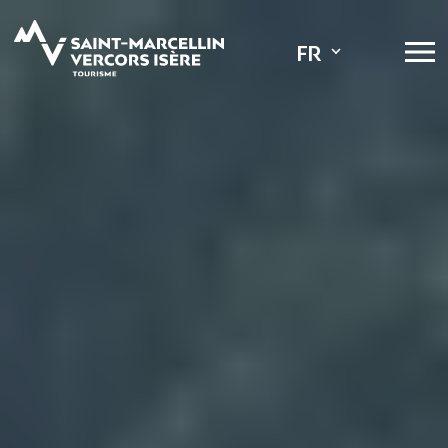
Panneau de gestion des cookies
Expositions
FR
Vide-greniers
Marchés
Feux d'artific
Foires ou sal
Concerts
Visites guidée
Conférences 
Spectacles
Fête foraine