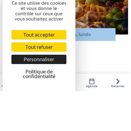
Ce site utilise des cookies
et vous donne le
contrôle sur ceux que
vous souhaitez activer
Tout accepter
Tous les vendredis, lundis
Tout refuser
MARCHÉ DE PRODUCTEURS
Vinay
Personnaliser
Politique de
confidentialité
Hébergements
Activités
Restaurants
Agenda
Réserver