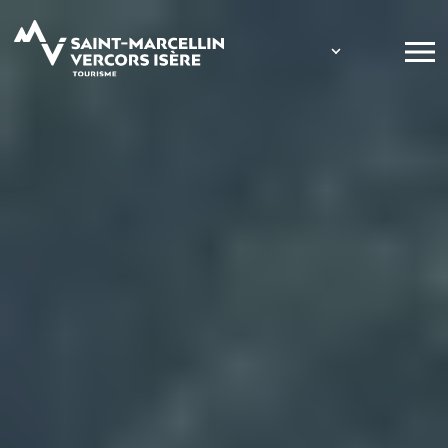
Panneau de gestion des cookies
Expositions
Vide-greniers
Marchés
Feux d'artific
Foires ou sal
Concerts
Visites guidée
Conférences 
Spectacles
Fête foraine