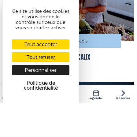
Ce site utilise des cookies
et vous donne le
contrôle sur ceux que
vous souhaitez activer
Tous les vendredis
Tout accepter
MARCHÉ DE PRODUCTEURS LOCAUX
Tout refuser
Saint-Antoine-l'Abbaye
Personnaliser
Politique de
confidentialité
Hébergements
Activités
Restaurants
Agenda
Réserver