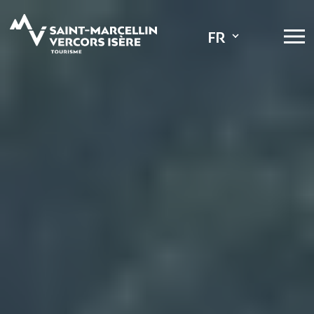
Panneau de gestion des cookies
Expositions
FR
Vide-greniers
Marchés
Feux d'artific
Foires ou sal
Concerts
Visites guidée
Conférences 
Spectacles
Fête foraine