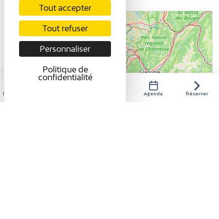
Tout accepter
+
Tout refuser
-
Personnaliser
Politique de
confidentialité
Hébergements
Activités
Restaurants
Agenda
Réserver
Leaflet
| ©
OpenStreetMap
contributors
COORDONNÉES