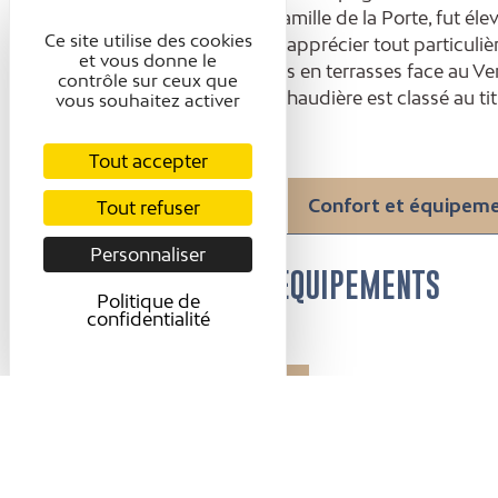
possession de la famille de la Porte, fut él
Ce site utilise des cookies
Prenez le temps d'apprécier tout particuliè
et vous donne le
ainsi que les jardins en terrasses face au Ver
contrôle sur ceux que
Le château de l'Arthaudière est classé au t
vous souhaitez activer
Tout accepter
Présentation
Confort et équipem
Tout refuser
Personnaliser
CONFORT ET ÉQUIPEMENTS
Politique de
confidentialité
Accessibilité
Accessible en
fauteuil roulant
avec aide