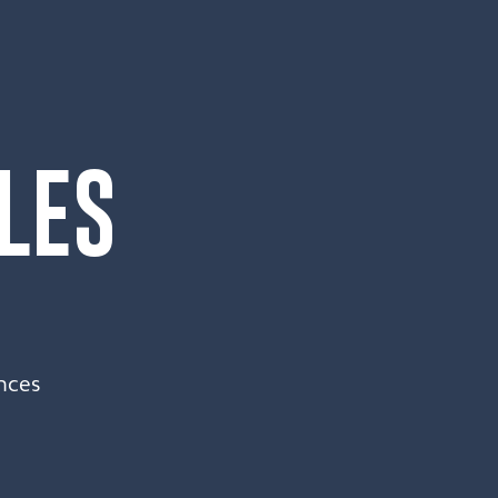
 LES
nces