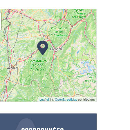
Leaflet
| ©
OpenStreetMap
contributors