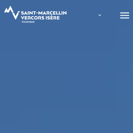
Panneau de gestion des cookies
Label Partner
Tourisme & H
Equipements et
Accès wifi
Animaux acc
Matériel béb
Télévision
Piscine
Climatisation
Bien-être
Parking
Jardin
Chèques vaca
Vacances adap
Accessible au