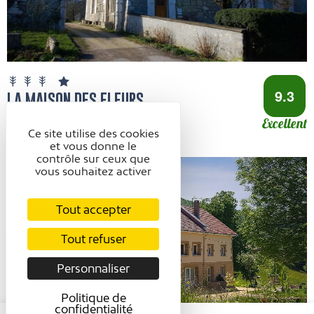
9.3
LA MAISON DES FLEURS
Poliénas
Excellent
Ce site utilise des cookies
et vous donne le
contrôle sur ceux que
vous souhaitez activer
RÉSERVABLE EN LIGNE
Tout accepter
Tout refuser
Personnaliser
Politique de
confidentialité