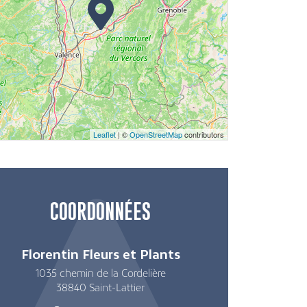
Leaflet
| ©
OpenStreetMap
contributors
COORDONNÉES
Florentin Fleurs et Plants
1035 chemin de la Cordelière
38840
Saint-Lattier