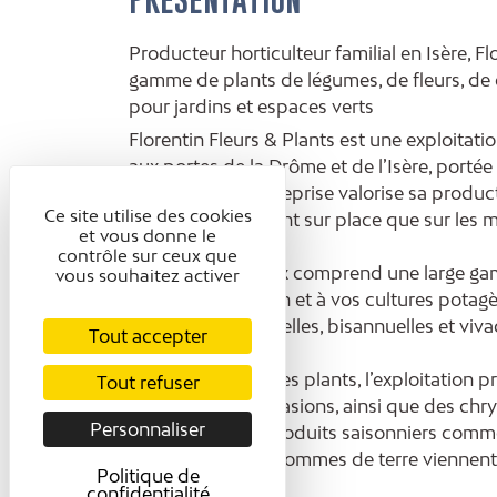
Producteur horticulteur familial en Isère, F
gamme de plants de légumes, de fleurs, de 
pour jardins et espaces verts
Florentin Fleurs & Plants est une exploitatio
aux portes de la Drôme et de l’Isère, portée
générations. L’entreprise valorise sa produ
Ce site utilise des cookies
consommateur, tant sur place que sur les m
et vous donne le
contrôle sur ceux que
L’offre de végétaux comprend une large g
vous souhaitez activer
adaptés à la saison et à vos cultures potagè
comprenant annuelles, bisannuelles et vivace
Tout accepter
En complément des plants, l’exploitation p
Tout refuser
pour diverses occasions, ainsi que des chr
Personnaliser
automnale. Des produits saisonniers comme
potagères ou de pommes de terre viennent en
Politique de
confidentialité