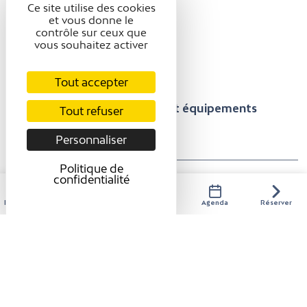
Ce site utilise des cookies
et vous donne le
Non accessible en
contrôle sur ceux que
fauteuil roulant
vous souhaitez activer
Tout accepter
Présentation
Confort et équipements
Tout refuser
Personnaliser
Tarifs / ouverture
Politique de
confidentialité
TARIFS / OUVERTURE
Hébergements
Activités
Restaurants
Agenda
Réserver
Modes de paiement
Chèque
Carte bancaire/crédit
Espèces
Ouverture