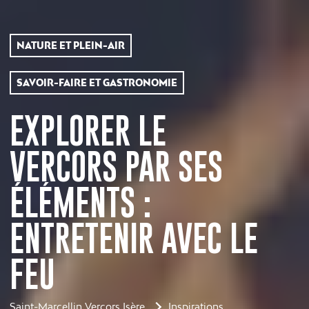
NATURE ET PLEIN-AIR
SAVOIR-FAIRE ET GASTRONOMIE
EXPLORER LE
VERCORS PAR SES
ÉLÉMENTS :
ENTRETENIR AVEC LE
FEU
Saint-Marcellin Vercors Isère
Inspirations