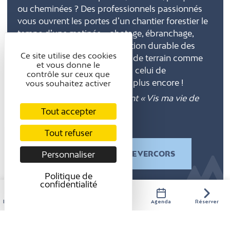
ou cheminées ? Des professionnels passionnés
vous ouvrent les portes d’un chantier forestier le
temps d’une matinée – abatage, ébranchage,
débardage. Découvrez la gestion durable des
Ce site utilise des cookies
forêts du Vercors, les métiers de terrain comme
et vous donne le
celui de bûcheron, mais aussi celui de
contrôle sur ceux que
gestionnaire forestier, et bien plus encore !
vous souhaitez activer
🔗 Plus d’infos sur l’évènement « Vis ma vie de
Bûcheron
«
Tout accepter
Tout refuser
PLUS D’ACTIVITÉS DANS LE VERCORS
Personnaliser
Politique de
confidentialité
Hébergements
Activités
Restaurants
Agenda
Réserver