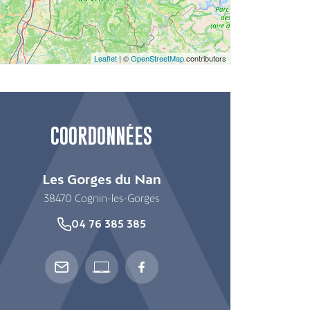
Leaflet
| ©
OpenStreetMap
contributors
COORDONNÉES
Les Gorges du Nan
38470
Cognin-les-Gorges
04 76 385 385