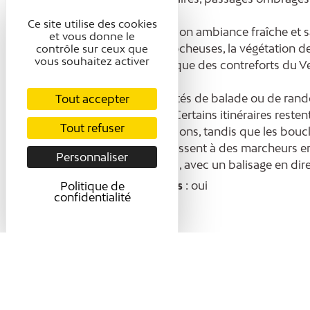
Ce site utilise des cookies
Le site séduit par son ambiance fraîche et 
et vous donne le
jours. Les parois rocheuses, la végétation 
contrôle sur ceux que
vous souhaitez activer
très immersif, typique des contreforts du V
Plusieurs possibilités de balade ou de ran
Tout accepter
selon son niveau. Certains itinéraires reste
Tout refuser
les premières portions, tandis que les bouc
les Coulmes s’adressent à des marcheurs ent
Personnaliser
Cognin-les-Gorges, avec un balisage en dire
Animaux acceptés
: oui
Politique de
confidentialité
Présentation
Confort et équipem
CONFORT ET ÉQUIPEMENTS