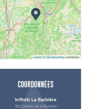
Leaflet
| ©
OpenStreetMap
contributors
COORDONNÉES
Infiniti La Barbière
782 Chemin de la Barbière