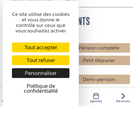
Ce site utilise des cookies
CONFORT ET ÉQUIPEMENTS
et vous donne le
contrôle sur ceux que
vous souhaitez activer
Services
Tout accepter
Animaux acceptés
Pension complète
Tout refuser
Petit déjeuner en
Petit déjeuner
chambre
Personnaliser
Animaux avec
Demi-pension
supplément
Politique de
confidentialité
Table d'hôtes
Hébergements
Activités
Restaurants
Agenda
Réserver
Confort
Accès Internet privatif
Wifi