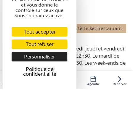
TARIFS / OUVERTURE
et vous donne le
contrôle sur ceux que
vous souhaitez activer
Modes de paiement
Carte bancaire/crédit
Carte Ticket Restaurant
Tout accepter
Ouverture
Tout refuser
Du 01/01 au 31/12 le lundi, mercredi, jeudi et vendredi
de 10h30 à 14h30 et de 17h30 à 22h30. Le mardi de
Personnaliser
10h30 à 14h30 et de 17h30 à 21h30. Les week-ends de
Politique de
17h30 à 22h30.
confidentialité
Hébergements
Activités
Restaurants
Agenda
Réserver
Présentation
Confort et équipements
Tarifs / ouverture
Avis