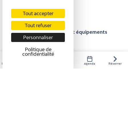
roulant avec aide
Tout accepter
Tout refuser
Présentation
Confort et équipements
Personnaliser
Tarifs / ouverture
Avis
Politique de
confidentialité
TARIFS / OUVERTURE
Hébergements
Activités
Restaurants
Agenda
Réserver
Tarifs
A la carte : de 7 à 33,50 €.
Modes de paiement
Chèque
Espèces
Ouverture