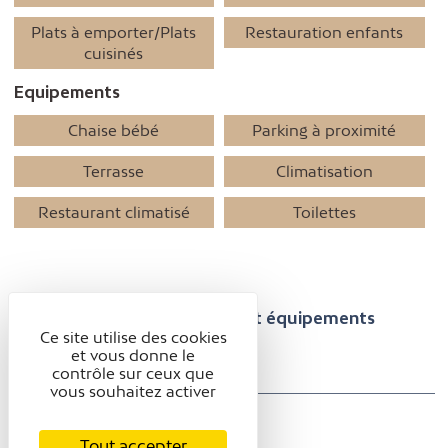
Plats à emporter/Plats
Restauration enfants
cuisinés
Equipements
Chaise bébé
Parking à proximité
Terrasse
Climatisation
Restaurant climatisé
Toilettes
Présentation
Confort et équipements
Ce site utilise des cookies
et vous donne le
Tarifs / ouverture
Avis
contrôle sur ceux que
vous souhaitez activer
TARIFS / OUVERTURE
Tout accepter