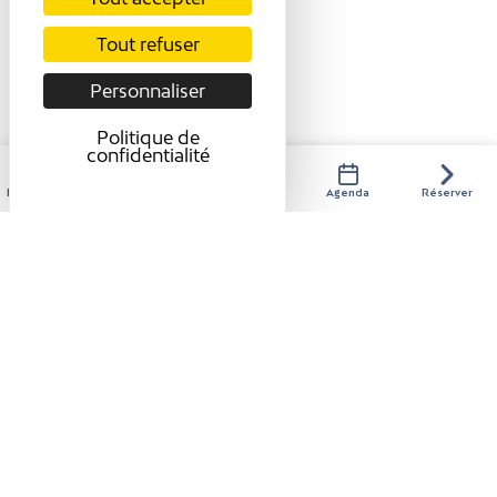
Tarifs
Tout refuser
A la carte : de 13 à 25 €
Personnaliser
Menu enfant (12 ans) : 12 €.
Modes de paiement
Politique de
confidentialité
Carte bancaire/crédit
Espèces
Hébergements
Activités
Restaurants
Agenda
Réserver
Chèque-Vacances
Titre Restaurant
Classic
Ouverture
Du 01/01 au 31/12 le lundi, mardi, mercredi et jeudi de
11h45 à 13h30 et de 18h50 à 21h. Le vendredi et samedi
de 11h45 à 13h30 et de 18h50 à 21h30. Fermé le
dimanche.