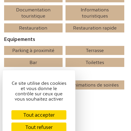
Documentation
Informations
touristique
touristiques
Restauration
Restauration rapide
Equipements
Parking à proximité
Terrasse
Bar
Toilettes
Activites
Ce site utilise des cookies
Expositions temporaires
Animations de soirées
et vous donne le
contrôle sur ceux que
Accessibilité
vous souhaitez activer
Accessible en fauteuil
roulant avec aide
Tout accepter
Tout refuser