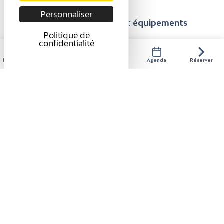
Personnaliser
Présentation
Confort et équipements
Politique de
confidentialité
Tarifs / ouverture
Hébergements
Activités
Restaurants
Agenda
Réserver
TARIFS / OUVERTURE
Tarifs
A la carte : de 5 à 15 €.
Modes de paiement
Chèque
Carte bancaire/crédit
Espèces
Ouverture
Du 01/04 au 30/09 Horaires de service le lundi, mardi,
jeudi, vendredi et les week-ends de 12h à 15h.