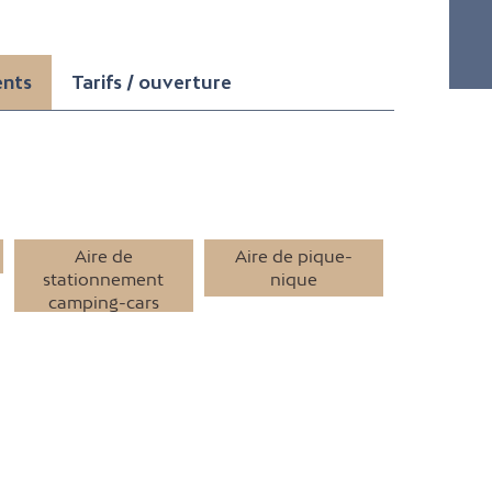
ents
Tarifs / ouverture
Aire de
Aire de pique-
stationnement
nique
camping-cars