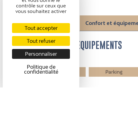
et vous donne le
contrôle sur ceux que
vous souhaitez activer
Présentation
Confort et équipem
Tout accepter
Tout refuser
CONFORT ET ÉQUIPEMENTS
Personnaliser
Equipements
Politique de
confidentialité
Parking gratuit
Parking
Abris pour vélo ou
VTT
Accessibilité
Non accessible en
fauteuil roulant