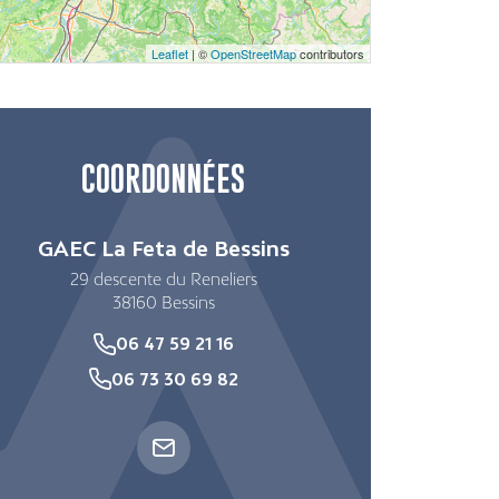
Leaflet
| ©
OpenStreetMap
contributors
COORDONNÉES
GAEC La Feta de Bessins
29 descente du Reneliers
38160
Bessins
06 47 59 21 16
06 73 30 69 82