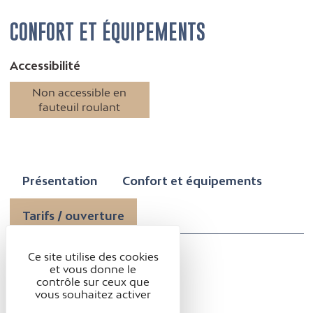
CONFORT ET ÉQUIPEMENTS
Accessibilité
Non accessible en
fauteuil roulant
Présentation
Confort et équipements
Tarifs / ouverture
Ce site utilise des cookies
TARIFS / OUVERTURE
et vous donne le
contrôle sur ceux que
vous souhaitez activer
Ouverture