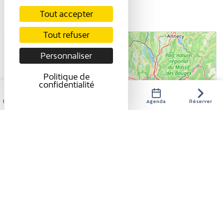
Toute l'année tous les jours.
Tout accepter
Tout refuser
+
Personnaliser
-
Politique de
confidentialité
Hébergements
Activités
Restaurants
Agenda
Réserver
Leaflet
| ©
OpenStreetMap
contributors