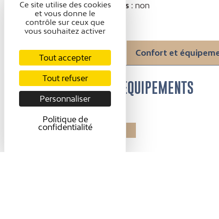
Ce site utilise des cookies
Animaux acceptés
: non
et vous donne le
contrôle sur ceux que
vous souhaitez activer
Présentation
Confort et équipem
Tout accepter
Tout refuser
CONFORT ET ÉQUIPEMENTS
Personnaliser
Equipements
Politique de
confidentialité
Parking
Accessibilité
Accessible en
fauteuil roulant en
autonomie