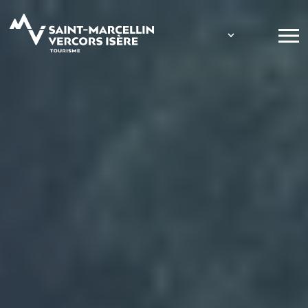
Panneau de gestion des cookies
Foires ou sal
Concerts
Visites guidée
Conférences 
Spectacles
Fête foraine
test
Lundi
Mardi
Mercredi
Jeudi
Vendredi
Samedi
Dimanche