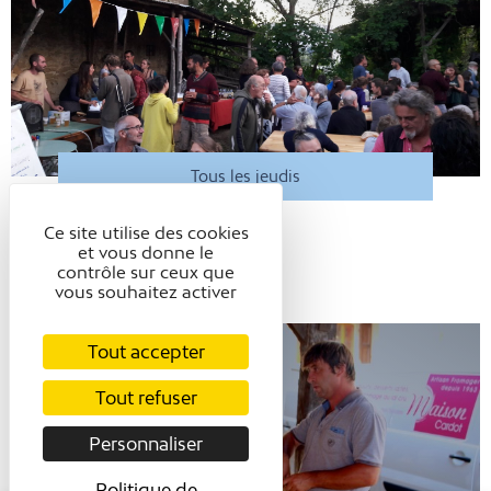
Tous les jeudis
MARCHÉ À LA FERME
Ce site utilise des cookies
et vous donne le
Saint-Lattier
contrôle sur ceux que
vous souhaitez activer
Tout accepter
Tout refuser
Personnaliser
Politique de