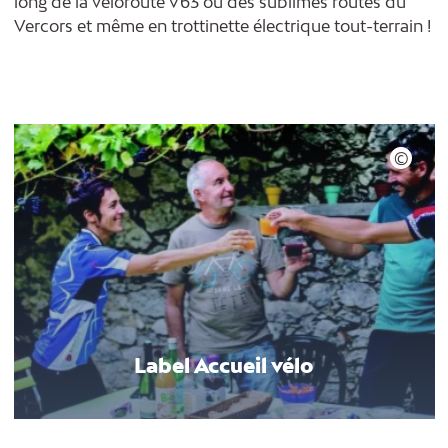
long de la véloroute
V63
ou des
sublimes routes du
Vercors
et même en trottinette électrique tout-terrain !
Label Accueil vélo