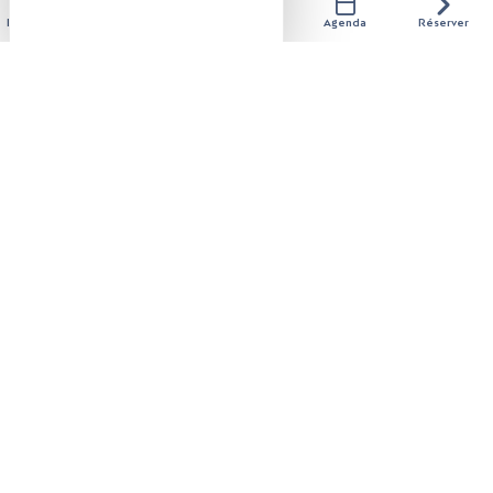
Hébergements
Activités
Restaurants
Agenda
Réserver
Téléphone :
+ 33 (0)4 76 385 385