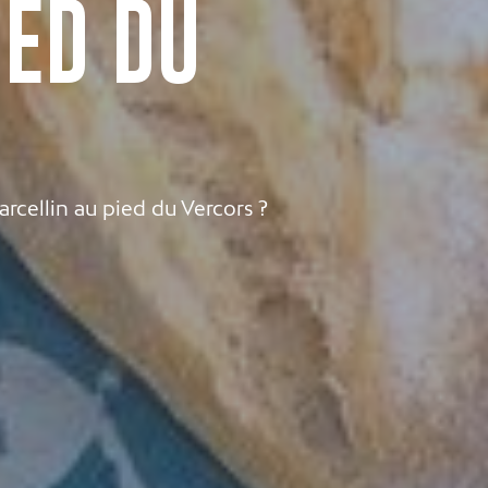
IED DU
rcellin au pied du Vercors ?